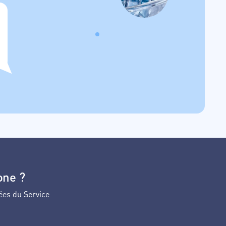
one ?
ées du Service