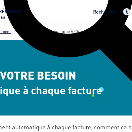
RÉSERVER
Recherche
eau
iement
Le Prélèvement Automatique À Chaque Facture
 VOTRE BESOIN
que à chaque facture
ment automatique à chaque facture, comment ça s