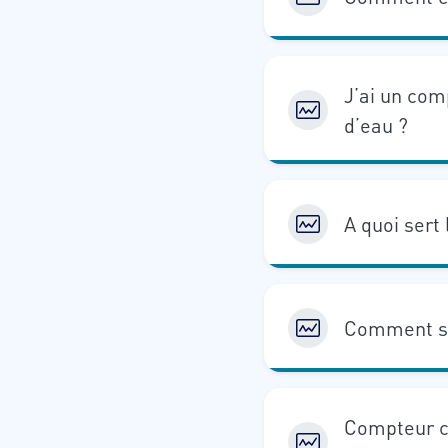
J’ai un co
d’eau ?
A quoi sert
Comment s
Compteur co