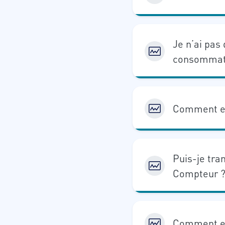
Je n’ai pa
consommati
Comment ef
Puis-je tra
Compteur 
Comment e