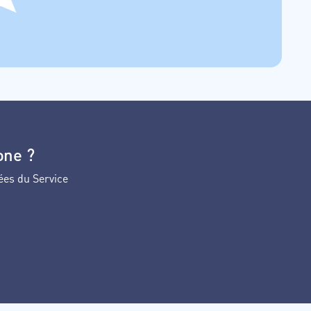
one ?
ées du Service
ans la liste.