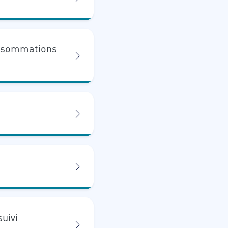
onsommations
uivi