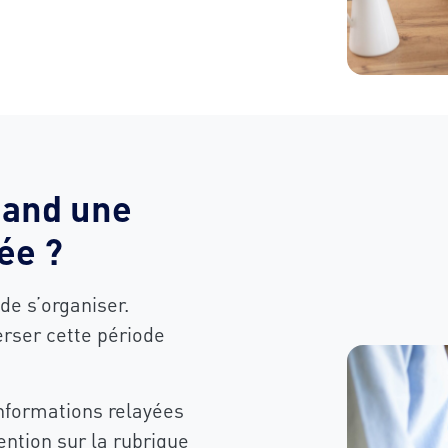
uand une
ée ?
e s’organiser.
rser cette période
informations relayées
ention sur la rubrique